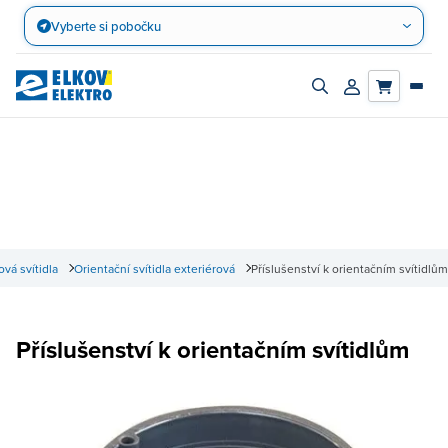
Přejít
Vyberte si pobočku
na
obsah
Zapnout/vypnout
Přihlásit/registro
vyhledávací
účet
panel
ová svítidla
Orientační svítidla exteriérová
Příslušenství k orientačním svítidlům
Příslušenství k orientačním svítidlům