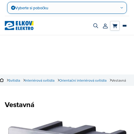
Přejít
Vyberte si pobočku
na
obsah
Zapnout/vypnout
Přihlásit/registro
vyhledávací
účet
panel
Svítidla
Interiérová svítidla
Orientační interiérová svítidla
Vestavná
Vestavná