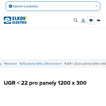
Přejít
Vyberte si pobočku
na
obsah
Zapnout/vypnout
Přihlásit/registro
vyhledávací
účet
panel
y
Vestavné
LED panely 1200 x 300 vestavné
UGR < 22 pro panely 1200 x 300
UGR < 22 pro panely 1200 x 300