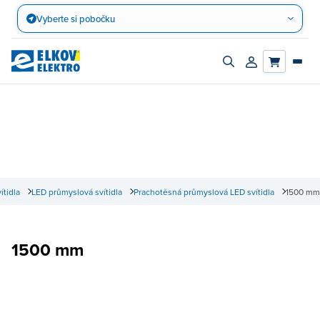
Přejít
Vyberte si pobočku
na
obsah
Zapnout/vypnout
Přihlásit/registro
vyhledávací
účet
panel
ítidla
LED průmyslová svítidla
Prachotěsná průmyslová LED svítidla
1500 mm
1500 mm