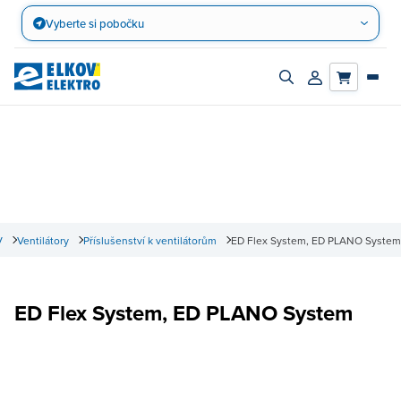
Přejít
Vyberte si pobočku
na
obsah
Zapnout/vypnout
Přihlásit/registro
vyhledávací
účet
panel
V
Ventilátory
Příslušenství k ventilátorům
ED Flex System, ED PLANO System
ED Flex System, ED PLANO System