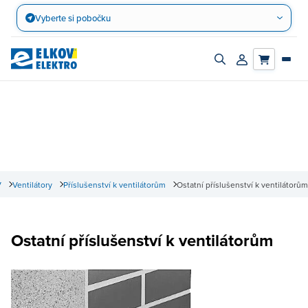
Přejít
Vyberte si pobočku
na
obsah
Zapnout/vypnout
Přihlásit/registro
vyhledávací
účet
panel
V
Ventilátory
Příslušenství k ventilátorům
Ostatní příslušenství k ventilátorům
Ostatní příslušenství k ventilátorům