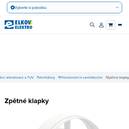
Přejít
Vyberte si pobočku
na
obsah
Zapnout/vypnout
Přihlásit/registro
vyhledávací
účet
panel
ění, klimatizace a TUV
Ventilátory
Příslušenství k ventilátorům
Zpětné klapky
Zpětné klapky