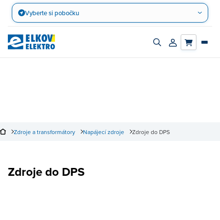
Přejít
Vyberte si pobočku
na
obsah
Zapnout/vypnout
Přihlásit/registro
vyhledávací
účet
panel
Zdroje a transformátory
Napájecí zdroje
Zdroje do DPS
Zdroje do DPS