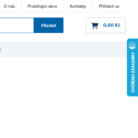
O nás
Probíhající akce
Kontakty
Přihlásit se
0,00 Kč
Hledat
ho kódu
C