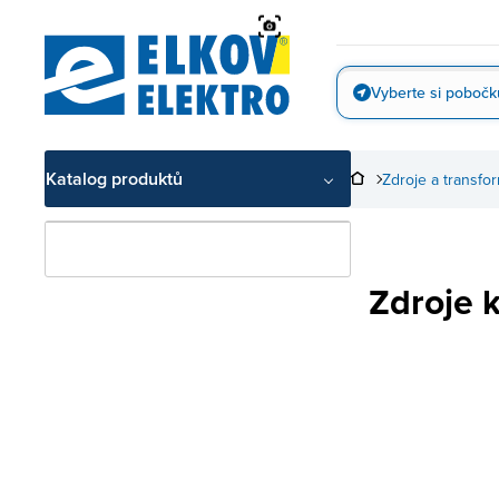
Přejít
na
obsah
Vyberte si pobočk
Vyfotit
Katalog produktů
Zdroje a transfo
Zdroje