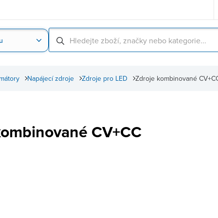
u
Nahrát obrázek produktu
Skenování čárové
rmátory
Napájecí zdroje
Zdroje pro LED
Zdroje kombinované CV+C
 kombinované CV+CC