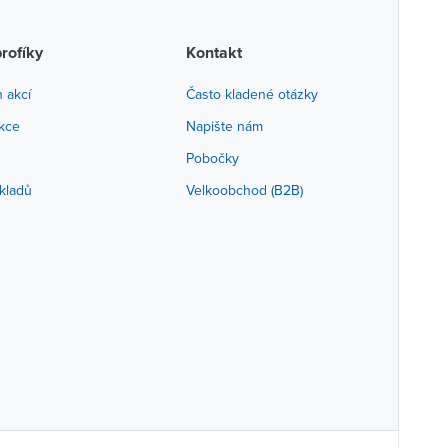
profíky
Kontakt
h akcí
Často kladené otázky
akce
Napište nám
Pobočky
kladů
Velkoobchod (B2B)