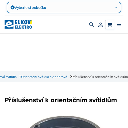
Přejít
Vyberte si pobočku
na
obsah
Zapnout/vypnout
Přihlásit/registro
vyhledávací
účet
panel
ová svítidla
Orientační svítidla exteriérová
Příslušenství k orientačním svítidlům
Příslušenství k orientačním svítidlům