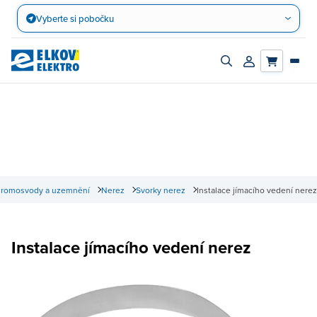
Přejít
Vyberte si pobočku
na
obsah
Zapnout/vypnout
Přihlásit/registro
vyhledávací
účet
panel
romosvody a uzemnění
Nerez
Svorky nerez
Instalace jímacího vedení nerez
Instalace jímacího vedení nerez