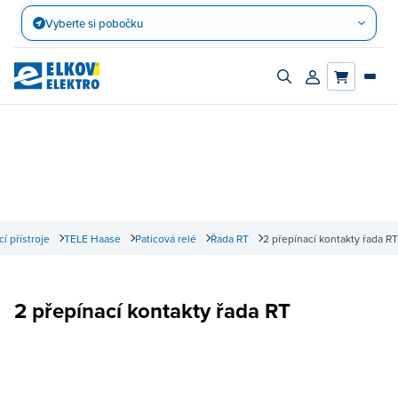
Přejít
Vyberte si pobočku
na
obsah
Zapnout/vypnout
Přihlásit/registro
vyhledávací
účet
panel
cí přístroje
TELE Haase
Paticová relé
Řada RT
2 přepínací kontakty řada RT
2 přepínací kontakty řada RT