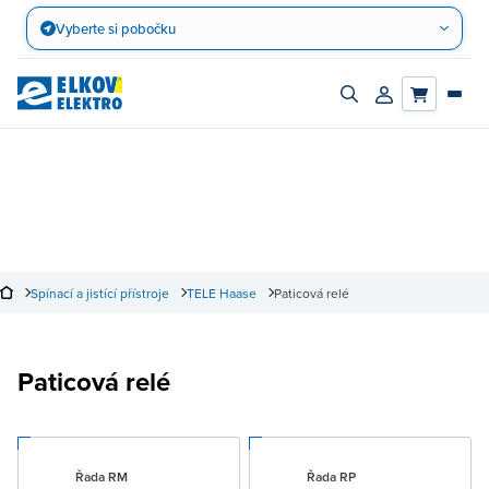
Přejít
Vyberte si pobočku
na
obsah
Zapnout/vypnout
Přihlásit/registro
vyhledávací
účet
panel
Spínací a jistící přístroje
TELE Haase
Paticová relé
Paticová relé
Řada RM
Řada RP