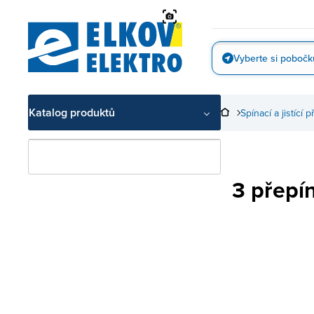
Přejít
na
obsah
Vyberte si pobočk
Vyfotit
Katalog produktů
Spínací a jistící p
3 přepí