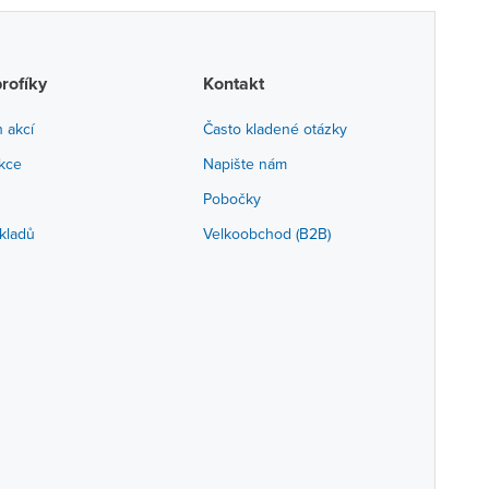
profíky
Kontakt
h akcí
Často kladené otázky
akce
Napište nám
Pobočky
kladů
Velkoobchod (B2B)