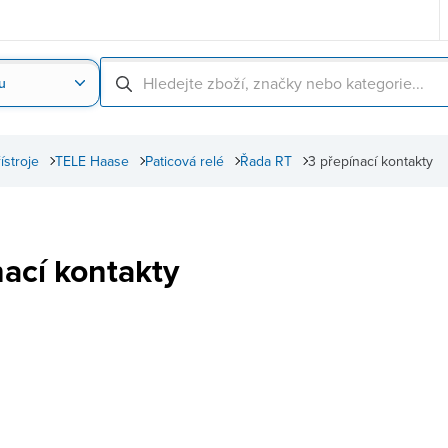
u
Nahrát obrázek produktu
Skenování čárové
řístroje
TELE Haase
Paticová relé
Řada RT
3 přepínací kontakty
nací kontakty