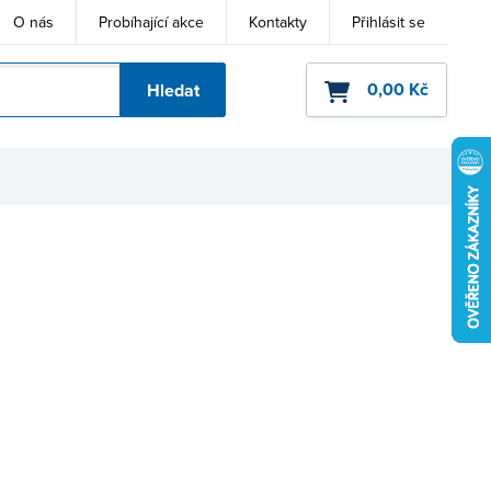
O nás
Probíhající akce
Kontakty
Přihlásit se
0,00 Kč
Hledat
ho kódu