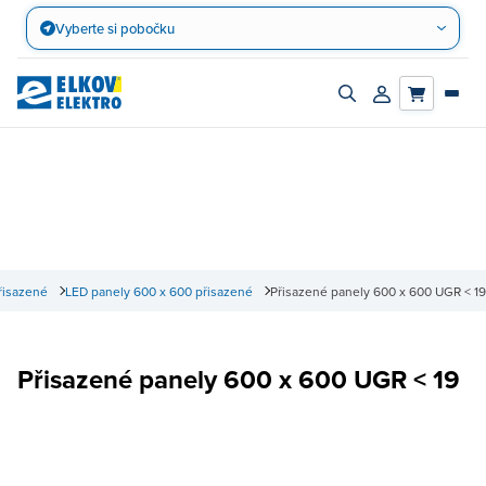
Přejít
Vyberte si pobočku
na
obsah
Zapnout/vypnout
Přihlásit/registro
vyhledávací
účet
panel
řisazené
LED panely 600 x 600 přisazené
Přisazené panely 600 x 600 UGR < 19
Přisazené panely 600 x 600 UGR < 19