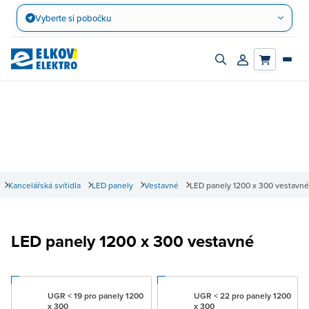
Přejít
Vyberte si pobočku
na
obsah
Zapnout/vypnout
Přihlásit/registro
vyhledávací
účet
panel
Kancelářská svítidla
LED panely
Vestavné
LED panely 1200 x 300 vestavné
LED panely 1200 x 300 vestavné
UGR < 19 pro panely 1200
UGR < 22 pro panely 1200
x 300
x 300