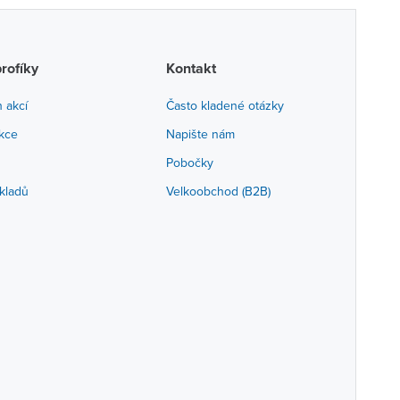
profíky
Kontakt
h akcí
Často kladené otázky
akce
Napište nám
Pobočky
kladů
Velkoobchod (B2B)