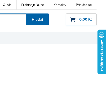
O nás
Probíhající akce
Kontakty
Přihlásit se
0,00 Kč
Hledat
ho kódu