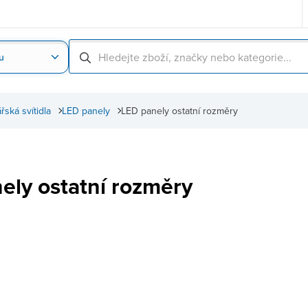
u
Nahrát obrázek produktu
Skenování čárové
řská svítidla
LED panely
LED panely ostatní rozměry
ely ostatní rozměry