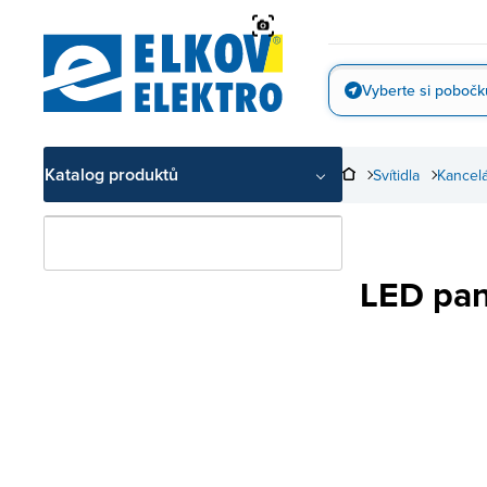
Přejít
na
obsah
Vyberte si pobočk
Vyfotit
Katalog produktů
Svítidla
Kancelá
LED pan