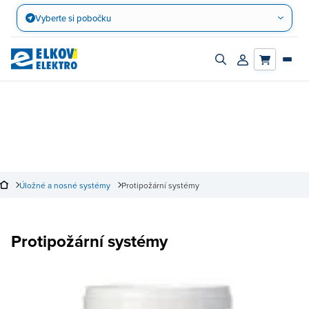
Přejít
Vyberte si pobočku
na
obsah
Zapnout/vypnout
Přihlásit/registro
vyhledávací
účet
panel
Úložné a nosné systémy
Protipožární systémy
Protipožární systémy