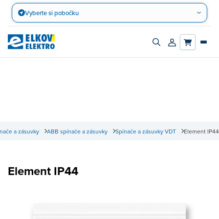
Přejít
Vyberte si pobočku
na
obsah
Zapnout/vypnout
Přihlásit/registro
vyhledávací
účet
panel
nače a zásuvky
ABB spínače a zásuvky
Spínače a zásuvky VDT
Element IP44
Element IP44