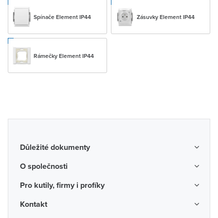
Spínače Element IP44
Zásuvky Element IP44
Rámečky Element IP44
Důležité dokumenty
Obchodní podmínky
O společnosti
Možnosti dopravy a platby
O nás
Pro kutily, firmy i profíky
Reklamace a vrácení zboží
Kariéra
Katalogy probíhajících akcí
Kontakt
Odstoupení od smlouvy
Protikorupční program
Probíhající prodejní akce