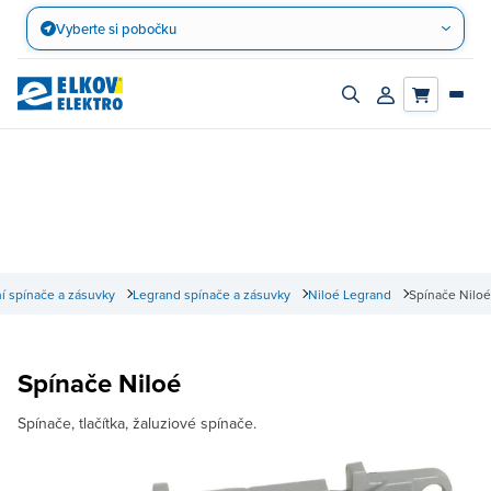
Přejít
Vyberte si pobočku
na
obsah
Zapnout/vypnout
Přihlásit/registro
vyhledávací
účet
panel
 spínače a zásuvky
Legrand spínače a zásuvky
Niloé Legrand
Spínače Niloé
Spínače Niloé
Spínače, tlačítka, žaluziové spínače.