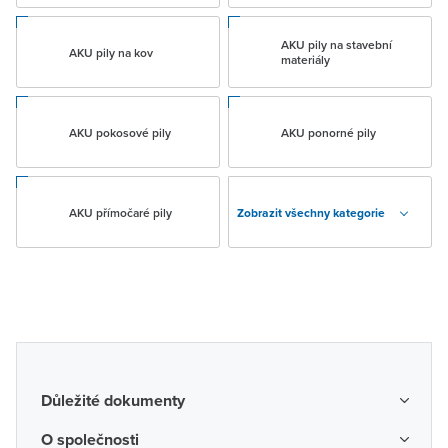
AKU pily na stavební
AKU pily na kov
materiály
AKU pokosové pily
AKU ponorné pily
AKU přímočaré pily
Zobrazit všechny kategorie
Důležité dokumenty
Obchodní podmínky
O společnosti