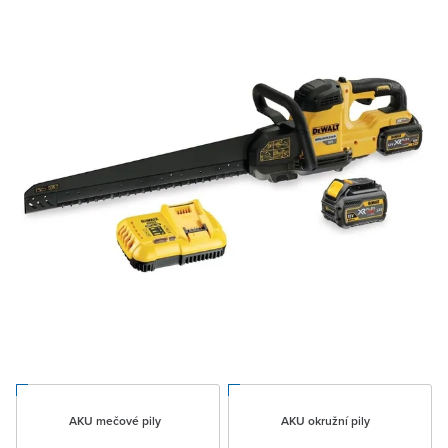
AKU mečové pily
AKU okružní pily