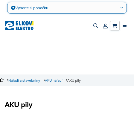
Přejít
Vyberte si pobočku
na
obsah
Zapnout/vypnout
Přihlásit/registro
vyhledávací
účet
panel
Nářadí a stavebniny
AKU nářadí
AKU pily
AKU pily