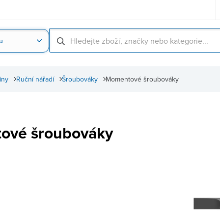
u
Nahrát obrázek produktu
Skenování čárové
iny
Ruční nářadí
Šroubováky
Momentové šroubováky
ové šroubováky