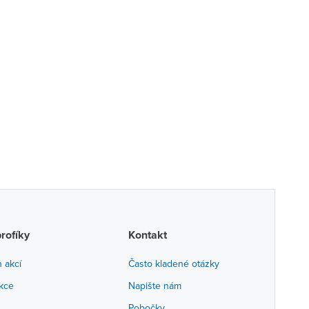
profíky
Kontakt
h akcí
Často kladené otázky
akce
Napište nám
Pobočky