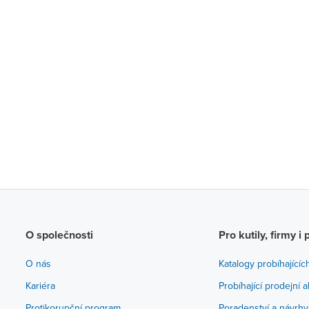
O společnosti
Pro kutily, firmy i 
O nás
Katalogy probíhajícíc
Kariéra
Probíhající prodejní 
Protikorupční program
Poradenství a návrhy