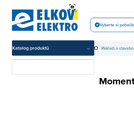
Přejít
na
obsah
Vyberte si pobočk
Vyfotit
Katalog produktů
Nářadí a stavebn
Moment