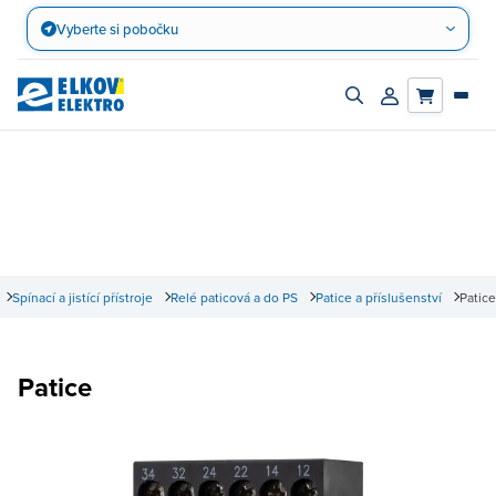
Přejít
Vyberte si pobočku
na
obsah
Zapnout/vypnout
Přihlásit/registro
vyhledávací
účet
panel
Spínací a jistící přístroje
Relé paticová a do PS
Patice a příslušenství
Patice
Patice