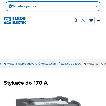
Přejít
Vyberte si pobočku
na
obsah
Zapnout/vypnout
Přihlásit/registro
vyhledávací
účet
panel
e
Stykače a nadproudová relé ke stykačům
Stykače do 170A
Stykače do 170 A
Stykače do 170 A