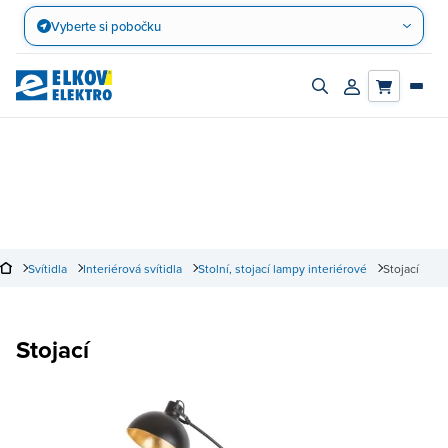
Přejít
Vyberte si pobočku
na
obsah
Zapnout/vypnout
Přihlásit/registro
vyhledávací
účet
panel
Svítidla
Interiérová svítidla
Stolní, stojací lampy interiérové
Stojací
Stojací