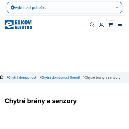
Přejít
Vyberte si pobočku
na
obsah
Zapnout/vypnout
Přihlásit/registro
vyhledávací
účet
panel
Chytrá domácnost
Chytrá domácnost Sonoff
Chytré brány a senzory
Chytré brány a senzory