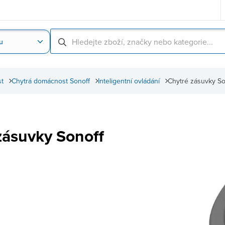
u
Nahrát obrázek produktu
Skenování čárové
t
Chytrá domácnost Sonoff
Inteligentní ovládání
Chytré zásuvky So
zásuvky Sonoff