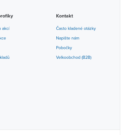
profíky
Kontakt
h akcí
Často kladené otázky
akce
Napište nám
Pobočky
kladů
Velkoobchod (B2B)