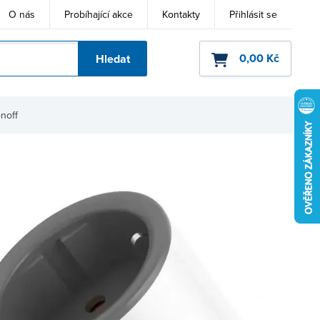
O nás
Probíhající akce
Kontakty
Přihlásit se
0,00 Kč
Hledat
ho kódu
noff