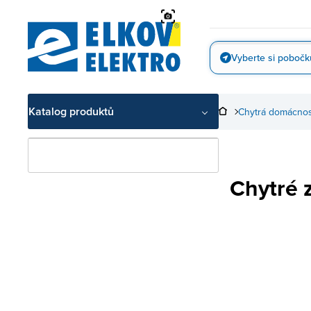
Přejít
na
obsah
Vyberte si pobočk
Vyfotit
Katalog produktů
Chytrá domácnos
Chytré 