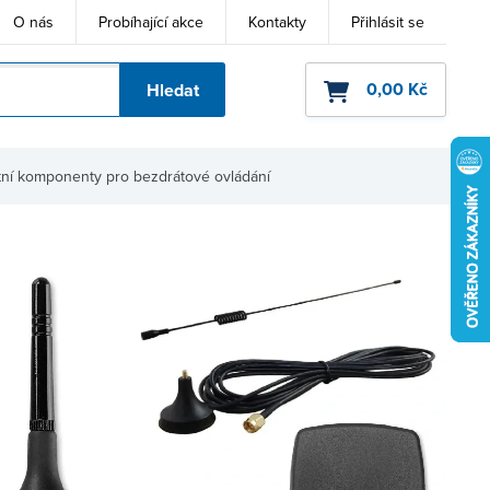
O nás
Probíhající akce
Kontakty
Přihlásit se
0,00 Kč
Hledat
ho kódu
tní komponenty pro bezdrátové ovládání