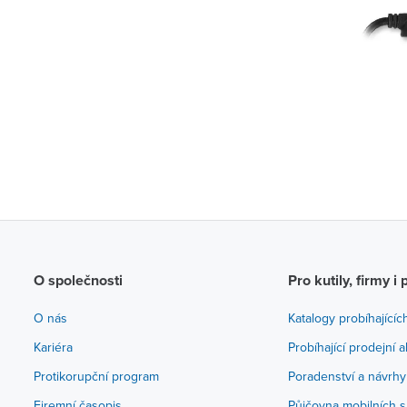
O společnosti
Pro kutily, firmy i 
O nás
Katalogy probíhajícíc
Kariéra
Probíhající prodejní 
Protikorupční program
Poradenství a návrhy
Firemní časopis
Půjčovna mobilních s