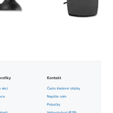
profíky
Kontakt
h akcí
Často kladené otázky
akce
Napište nám
Pobočky
kladů
Velkoobchod (B2B)