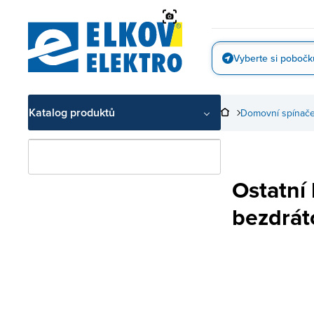
Přejít
na
obsah
Vyberte si pobočk
Vyfotit
Katalog produktů
Domovní spínače
Ostatní
bezdrát