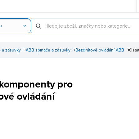
u
Nahrát obrázek produktu
Skenování čárové
 a zásuvky
ABB spínače a zásuvky
Bezdrátové ovládání ABB
Osta
 komponenty pro
ové ovládání