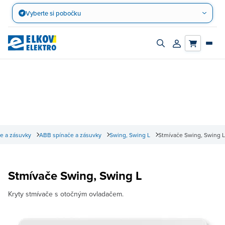
Přejít
Vyberte si pobočku
na
obsah
Zapnout/vypnout
Přihlásit/registro
vyhledávací
účet
panel
e a zásuvky
ABB spínače a zásuvky
Swing, Swing L
Stmívače Swing, Swing L
Stmívače Swing, Swing L
Kryty stmívače s otočným ovladačem.