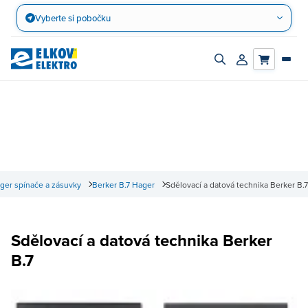
Přejít
Vyberte si pobočku
na
obsah
Zapnout/vypnout
Přihlásit/registro
vyhledávací
účet
panel
ger spínače a zásuvky
Berker B.7 Hager
Sdělovací a datová technika Berker B.7
Sdělovací a datová technika Berker
B.7