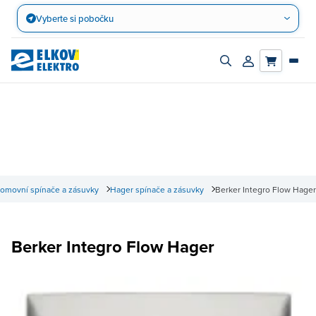
Přejít
Vyberte si pobočku
na
obsah
Zapnout/vypnout
Přihlásit/registro
vyhledávací
účet
panel
omovní spínače a zásuvky
Hager spínače a zásuvky
Berker Integro Flow Hager
Berker Integro Flow Hager