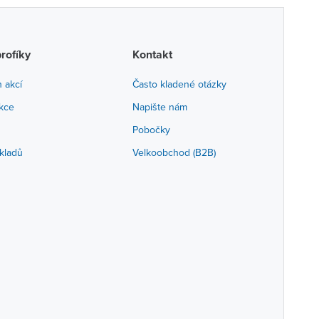
profíky
Kontakt
h akcí
Často kladené otázky
akce
Napište nám
Pobočky
kladů
Velkoobchod (B2B)