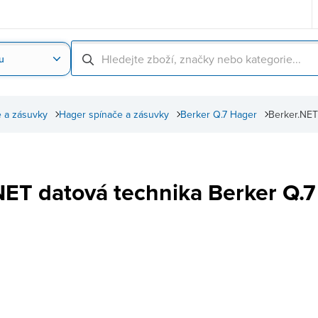
u
Nahrát obrázek produktu
Skenování čárové
 a zásuvky
Hager spínače a zásuvky
Berker Q.7 Hager
Berker.NET
NET datová technika Berker Q.7