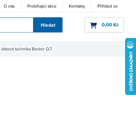
O nás
Probíhající akce
Kontakty
Přihlásit se
0,00 Kč
Hledat
ho kódu
 datová technika Berker Q.7