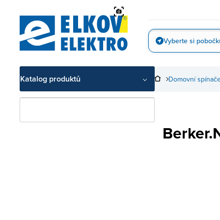
Přejít
na
obsah
Vyberte si pobočk
Vyfotit
Katalog produktů
Domovní spínače
Berker.