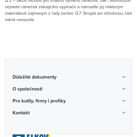
Q.3 – takže můžete jen snadno vyměnit rámeček. Jak? Jednoduše
sejmete rámeček stávajícího vypínače a nahradíte jej některým
materiálově zajímavým z řady berker Q.7. Strojek ani středovou část
měnit nemusíte.
Důležité dokumenty
Obchodní podmínky
O společnosti
Možnosti dopravy a platby
O nás
Pro kutily, firmy i profíky
Reklamace a vrácení zboží
Kariéra
Katalogy probíhajících akcí
Kontakt
Odstoupení od smlouvy
Protikorupční program
Probíhající prodejní akce
Spotřebitel
Často kladené otázky
Firemní časopis
Poradenství a návrhy
Ochrana osobních údajů
Napište nám
Valné hromady