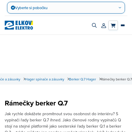
Přejít
Vyberte si pobočku
na
obsah
Zapnout/vypnout
Přihlásit/registro
vyhledávací
účet
panel
če a zásuvky
Hager spínače a zásuvky
Berker Q.7 Hager
Rámečky berker Q.7
Rámečky berker Q.7
Jak rychle dokážete promítnout svou osobnost do interiéru? S
vypínači řady berker Q.7 ihned. Jako členové rodiny vypínačů Q
stojí na stejné platformě jako sesterské řady berker Q.1 a berker