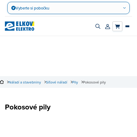
Přejít
Vyberte si pobočku
na
obsah
Zapnout/vypnout
Přihlásit/registro
vyhledávací
účet
panel
Nářadí a stavebniny
Síťové nářadí
Pily
Pokosové pily
Pokosové pily