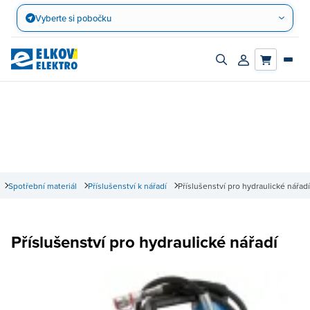
Přejít
Vyberte si pobočku
na
obsah
Zapnout/vypnout
Přihlásit/registro
vyhledávací
účet
panel
Spotřební materiál
Příslušenství k nářadí
Příslušenství pro hydraulické nářadí
Příslušenství pro hydraulické nářadí