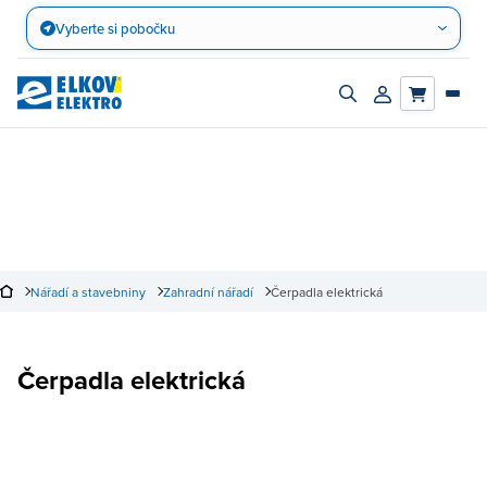
Přejít
Vyberte si pobočku
na
obsah
Zapnout/vypnout
Přihlásit/registro
vyhledávací
účet
panel
Nářadí a stavebniny
Zahradní nářadí
Čerpadla elektrická
Čerpadla elektrická