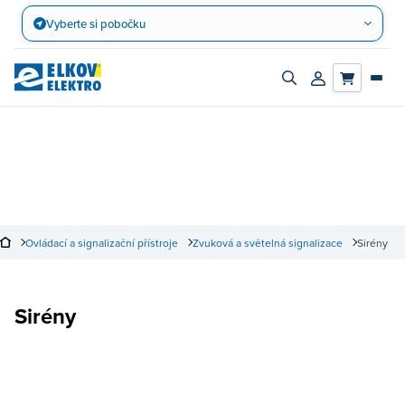
Přejít
Vyberte si pobočku
na
obsah
Zapnout/vypnout
Přihlásit/registro
vyhledávací
účet
panel
Ovládací a signalizační přístroje
Zvuková a světelná signalizace
Sirény
Sirény