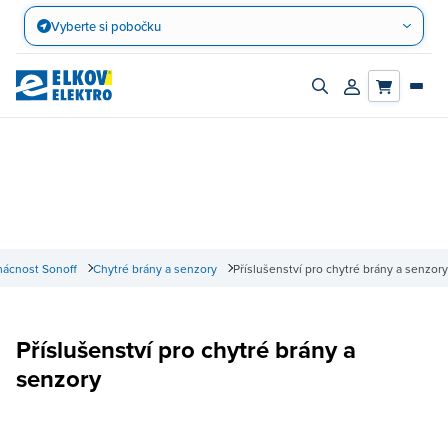
Přejít
Vyberte si pobočku
na
obsah
Zapnout/vypnout
Přihlásit/registro
vyhledávací
účet
panel
mácnost Sonoff
Chytré brány a senzory
Příslušenství pro chytré brány a senzory
Příslušenství pro chytré brány a
senzory