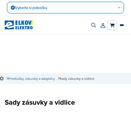
Přejít
Vyberte si pobočku
na
obsah
Zapnout/vypnout
Přihlásit/registro
vyhledávací
účet
panel
Prodlužky, zásuvky a adaptéry
Sady zásuvky a vidlice
Sady zásuvky a vidlice