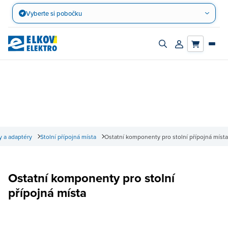
Přejít
Vyberte si pobočku
na
obsah
Zapnout/vypnout
Přihlásit/registro
vyhledávací
účet
panel
y a adaptéry
Stolní přípojná místa
Ostatní komponenty pro stolní přípojná místa
Ostatní komponenty pro stolní
přípojná místa