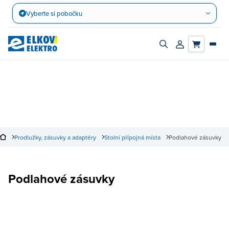
Přejít
Vyberte si pobočku
na
obsah
Zapnout/vypnout
Přihlásit/registro
vyhledávací
účet
panel
Prodlužky, zásuvky a adaptéry
Stolní přípojná místa
Podlahové zásuvky
Podlahové zásuvky