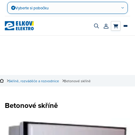
Přejít
Vyberte si pobočku
na
obsah
Zapnout/vypnout
Přihlásit/registro
vyhledávací
účet
panel
Skříně, rozváděče a rozvodnice
Betonové skříně
Betonové skříně