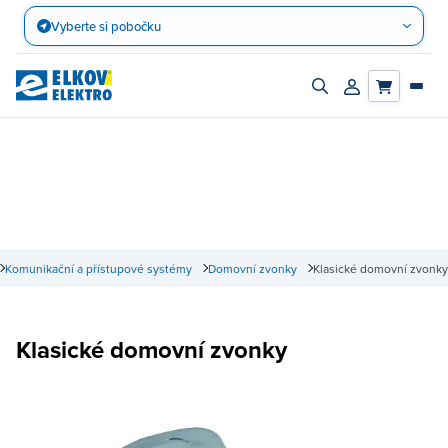
Přejít
Vyberte si pobočku
na
obsah
Zapnout/vypnout
Přihlásit/registro
vyhledávací
účet
panel
Komunikační a přístupové systémy
Domovní zvonky
Klasické domovní zvonky
Klasické domovní zvonky