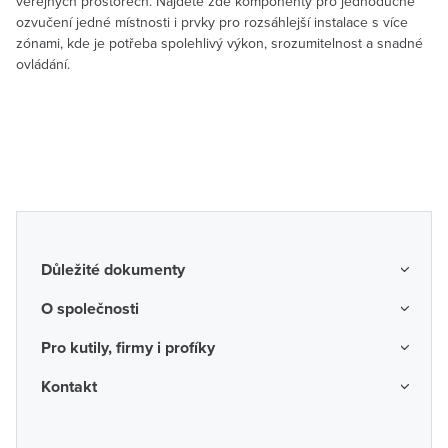
veřejných prostorech. Najdete zde komponenty pro jednoduché
ozvučení jedné místnosti i prvky pro rozsáhlejší instalace s více
zónami, kde je potřeba spolehlivý výkon, srozumitelnost a snadné
ovládání.
Důležité dokumenty
Obchodní podmínky
O společnosti
Možnosti dopravy a platby
O nás
Pro kutily, firmy i profíky
Reklamace a vrácení zboží
Kariéra
Katalogy probíhajících akcí
Kontakt
Odstoupení od smlouvy
Protikorupční program
Probíhající prodejní akce
Spotřebitel
Často kladené otázky
Firemní časopis
Poradenství a návrhy
Ochrana osobních údajů