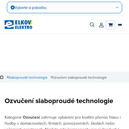
Přejít
Vyberte si pobočku
na
obsah
Zapnout/vypnout
Přihlásit/registro
vyhledávací
účet
panel
Slaboproudé technologie
Ozvučení slaboproudé technologie
Ozvučení slaboproudé technologie
Kategorie
Ozvučení
zahrnuje vybavení pro kvalitní přenos hlasu i
hudby v domácnostech, firmách, provozovnách, školách nebo