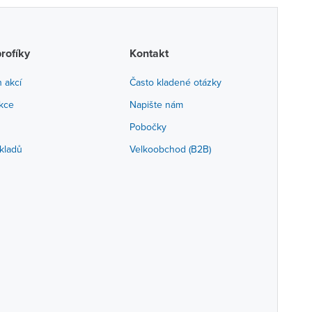
profíky
Kontakt
h akcí
Často kladené otázky
akce
Napište nám
Pobočky
kladů
Velkoobchod (B2B)