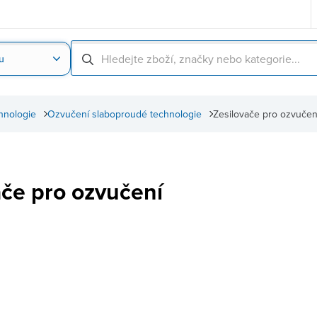
u
Nahrát obrázek produktu
Skenování čárové
hnologie
Ozvučení slaboproudé technologie
Zesilovače pro ozvučen
ače pro ozvučení