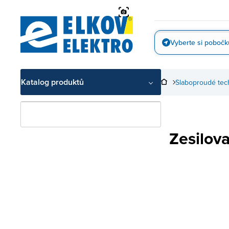
Přejít
na
obsah
Vyberte si pobočk
Vyfotit
Katalog produktů
Slaboproudé tec
Zesilov