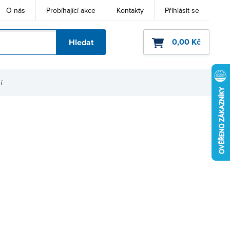
O nás
Probíhající akce
Kontakty
Přihlásit se
0,00 Kč
Hledat
ho kódu
í