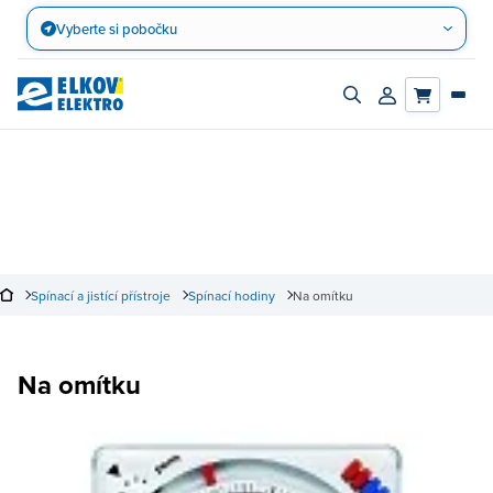
Přejít
Vyberte si pobočku
na
obsah
Zapnout/vypnout
Přihlásit/registro
vyhledávací
účet
panel
Spínací a jistící přístroje
Spínací hodiny
Na omítku
Na omítku