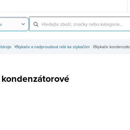
u
Nahrát obrázek produktu
Skenování čárové
řístroje
Stykače a nadproudová relé ke stykačům
Stykače kondenzát
 kondenzátorové