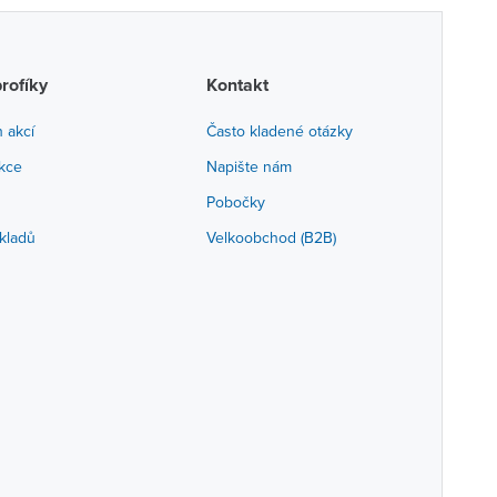
profíky
Kontakt
h akcí
Často kladené otázky
akce
Napište nám
Pobočky
kladů
Velkoobchod (B2B)