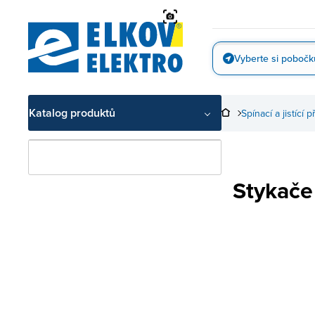
Přejít
na
obsah
Vyberte si pobočk
Vyfotit
Katalog produktů
Spínací a jistící p
Stykače