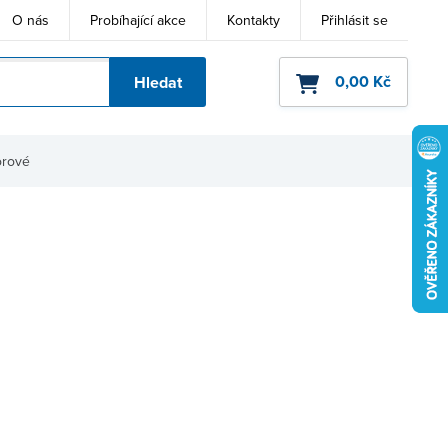
O nás
Probíhající akce
Kontakty
Přihlásit se
0,00 Kč
Hledat
ho kódu
orové