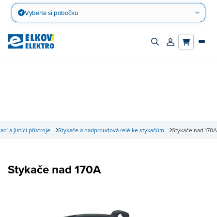
Přejít
Vyberte si pobočku
na
obsah
Zapnout/vypnout
Přihlásit/registro
vyhledávací
účet
panel
ací a jistící přístroje
Stykače a nadproudová relé ke stykačům
Stykače nad 170A
Stykače nad 170A