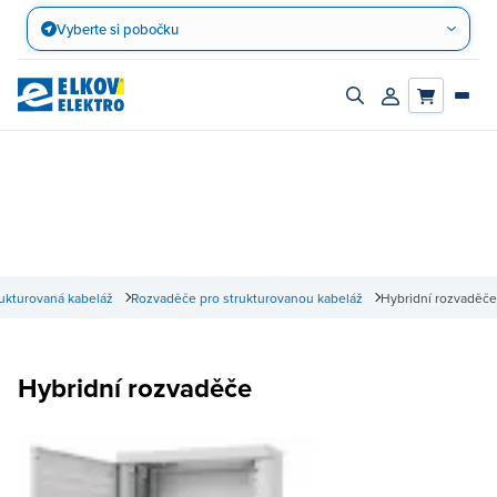
Přejít
Vyberte si pobočku
na
obsah
Zapnout/vypnout
Přihlásit/registro
vyhledávací
účet
panel
ukturovaná kabeláž
Rozvaděče pro strukturovanou kabeláž
Hybridní rozvaděče
Hybridní rozvaděče