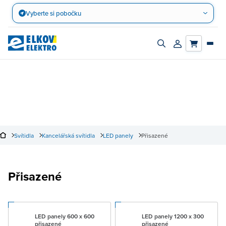
Přejít
Vyberte si pobočku
na
obsah
Zapnout/vypnout
Přihlásit/registro
vyhledávací
účet
panel
Svítidla
Kancelářská svítidla
LED panely
Přisazené
Přisazené
LED panely 600 x 600
LED panely 1200 x 300
přisazené
přisazené